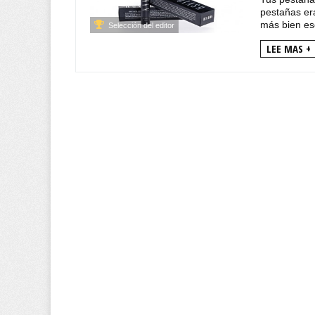
pestañas era
más bien es
Selección del editor
LEE MAS +