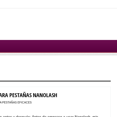
ARA PESTAÑAS NANOLASH
A PESTAÑAS EFICACES
s antes y después: Antes de empezar a usar Nanolash, mis